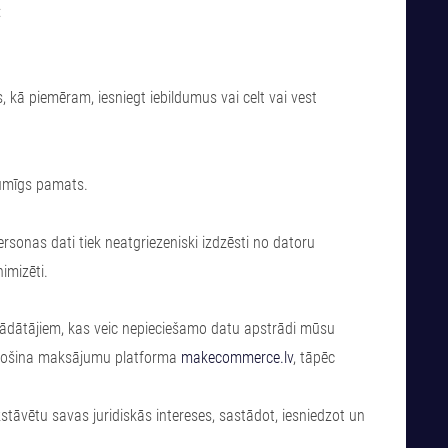
:
, kā piemēram, iesniegt iebildumus vai celt vai vest
kumīgs pamats.
rsonas dati tiek neatgriezeniski izdzēsti no datoru
imizēti.
trādātājiem, kas veic nepieciešamo datu apstrādi mūsu
odrošina maksājumu platforma
makecommerce.lv
, tāpēc
āvētu savas juridiskās intereses, sastādot, iesniedzot un