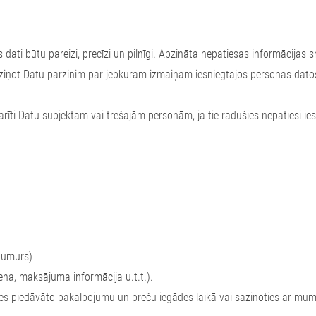
nas dati būtu pareizi, precīzi un pilnīgi. Apzināta nepatiesas informācija
iņot Datu pārzinim par jebkurām izmaiņām iesniegtajos personas dato
rīti Datu subjektam vai trešajām personām, ja tie radušies nepatiesi ie
 numurs)
ena, maksājuma informācija u.t.t.).
nes piedāvāto pakalpojumu un preču iegādes laikā vai sazinoties ar mum