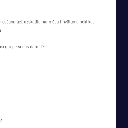
s sniegšana tiek uzskatīta par mūsu Privātuma politikas
s.
sniegtu personas datu dēļ.
s.