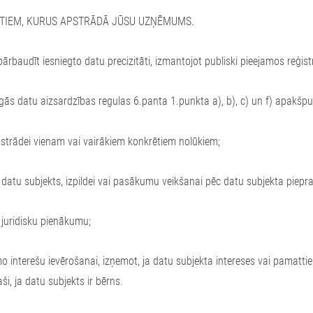
ATIEM, KURUS APSTRĀDĀ JŪSU UZŅĒMUMS.
pārbaudīt iesniegto datu precizitāti, izmantojot publiski pieejamos reģist
gās datu aizsardzības regulas 6.panta 1.punkta a), b), c) un f) apakšpu
pstrādei vienam vai vairākiem konkrētiem nolūkiem;
r datu subjekts, izpildei vai pasākumu veikšanai pēc datu subjekta piep
u juridisku pienākumu;
tīmo interešu ievērošanai, izņemot, ja datu subjekta intereses vai pama
i, ja datu subjekts ir bērns.