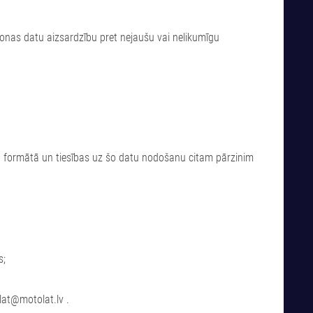
onas datu aizsardzību pret nejaušu vai nelikumīgu
skā formātā un tiesības uz šo datu nodošanu citam pārzinim
s;
lat@motolat.lv
.