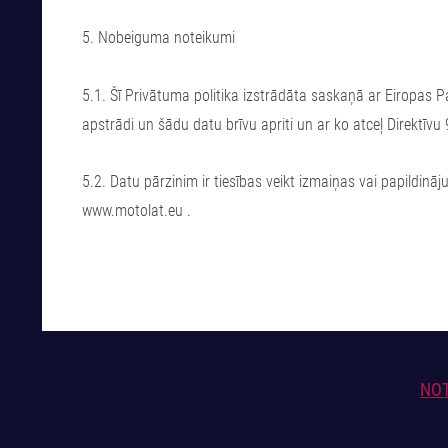
5. Nobeiguma noteikumi
5.1. Šī Privātuma politika izstrādāta saskaņā ar Eiropas 
apstrādi un šādu datu brīvu apriti un ar ko atceļ Direktīv
5.2. Datu pārzinim ir tiesības veikt izmaiņas vai papildin
www.motolat.eu .
NOT