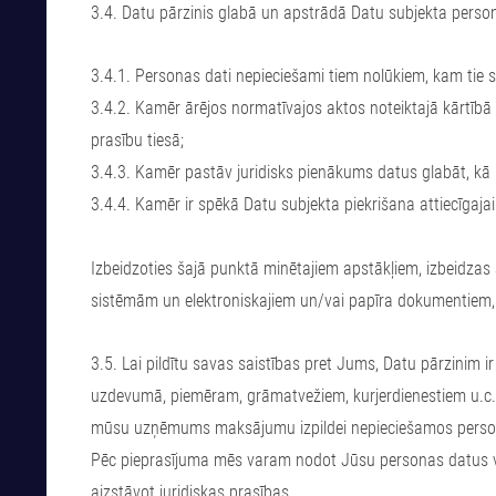
3.4. Datu pārzinis glabā un apstrādā Datu subjekta person
3.4.1. Personas dati nepieciešami tiem nolūkiem, kam tie 
3.4.2. Kamēr ārējos normatīvajos aktos noteiktajā kārtībā D
prasību tiesā;
3.4.3. Kamēr pastāv juridisks pienākums datus glabāt, k
3.4.4. Kamēr ir spēkā Datu subjekta piekrišana attiecīgaj
Izbeidzoties šajā punktā minētajiem apstākļiem, izbeidzas 
sistēmām un elektroniskajiem un/vai papīra dokumentiem, k
3.5. Lai pildītu savas saistības pret Jums, Datu pārzinim
uzdevumā, piemēram, grāmatvežiem, kurjerdienestiem u.c
mūsu uzņēmums maksājumu izpildei nepieciešamos perso
Pēc pieprasījuma mēs varam nodot Jūsu personas datus val
aizstāvot juridiskas prasības.