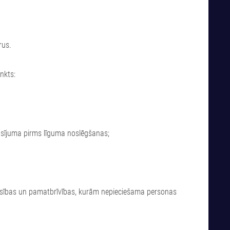
rus.
nkts:
rasījuma pirms līguma noslēgšanas;
ttiesības un pamatbrīvības, kurām nepieciešama personas