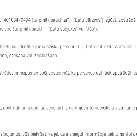
 Nr. 40103479494 (turpmāk saukti arī – “Datu pārzinis”) iegūst, apstrā
lapu (turpmāk saukti – “Datu subjekts” vai “Jūs”).
ificētu vai identificējamu fizisku personu, t. i., Datu subjektu. Apstrāde
ana, dzēšana vai iznīcināšana.
trādes principus un spēj apstiprināt, ka personas dati tiek apstrādāti
t, apstrādā un glabā, galvenokārt izmantojot internetveikala vietni un e
lpojumus, Jūs piekrītat, ka jebkura sniegtā informācija tiek izmantota u