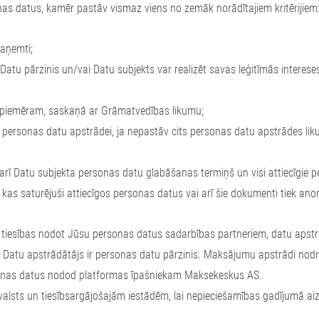
as datus, kamēr pastāv vismaz viens no zemāk norādītajiem kritērijiem
saņemti;
atu pārzinis un/vai Datu subjekts var realizēt savas leģitīmās intereses
ā piemēram, saskaņā ar Grāmatvedības likumu;
ai personas datu apstrādei, ja nepastāv cits personas datu apstrādes li
arī Datu subjekta personas datu glabāšanas termiņš un visi attiecīgie pe
as saturējuši attiecīgos personas datus vai arī šie dokumenti tiek anon
 ir tiesības nodot Jūsu personas datus sadarbības partneriem, datu aps
. Datu apstrādātājs ir personas datu pārzinis. Maksājumu apstrādi n
nas datus nodod platformas īpašniekam Maksekeskus AS.
sts un tiesībsargājošajām iestādēm, lai nepieciešamības gadījumā aizst