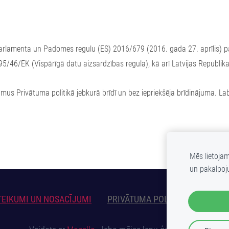
Parlamenta un Padomes regulu (ES) 2016/679 (2016. gada 27. aprīlis) pa
u 95/46/EK (Vispārīgā datu aizsardzības regula), kā arī Latvijas Republ
ājumus Privātuma politikā jebkurā brīdī un bez iepriekšēja brīdinājuma. 
Mēs lietoja
un pakalpoj
EIKUMI UN NOSACĪJUMI
PRIVĀTUMA POLITIKA
SĪKDA