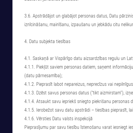
3.6. Apstrādājot un glabājot personas datus, Datu pārzini
iznīcināšanu, mainīšanu, izpaušanu un jebkādu citu neliku
4. Datu subjekta tiesības
4.1. Saskaņā ar Vispārīgo datu aizsardzības regulu un Latv
4.1.1. Piekļūt saviem personas datiem, saņemt informāciju
(datu pārnesamība);
4.1.2. Pieprasīt labot nepareizus, neprecīzus vai nepilnīgu
4.1.3. Dzēst savus personas datus (“tikt aizmirstam”), iz
4.1.4. Atsaukt savu iepriekš sniegto piekrišanu personas d
4.1.5. Ierobežot savu datu apstrādi – tiesības pieprasīt, 
4.1.6. Vērsties Datu valsts inspekcijā
Pieprasījumu par savu tiesību īstenošanu varat iesniegt ies