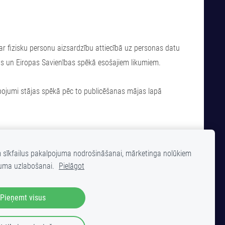
r fizisku personu aizsardzību attiecībā uz personas datu
ikas un Eiropas Savienības spēkā esošajiem likumiem.
Labojumi stājas spēkā pēc to publicēšanas mājas lapā
m sīkfailus pakalpojuma nodrošināšanai, mārketinga nolūkiem
uma uzlabošanai.
Pielāgot
TNES
Pieņemt visus