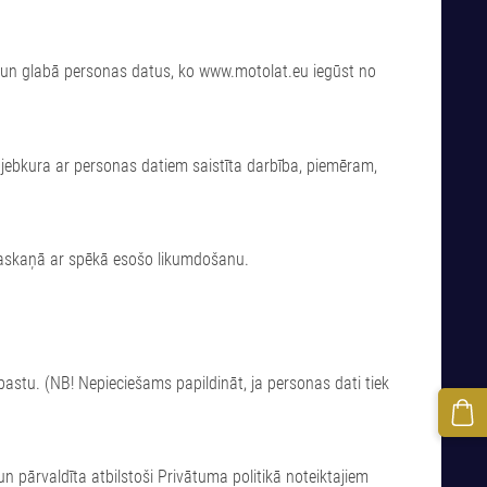
dā un glabā personas datus, ko www.motolat.eu iegūst no
 ir jebkura ar personas datiem saistīta darbība, piemēram,
 saskaņā ar spēkā esošo likumdošanu.
-pastu. (NB! Nepieciešams papildināt, ja personas dati tiek
n pārvaldīta atbilstoši Privātuma politikā noteiktajiem