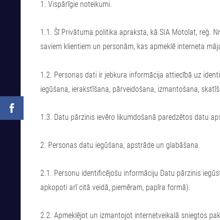
1. Vispārīgie noteikumi.
1.1. Šī Privātuma politika apraksta, kā SIA Motolat, reģ.
saviem klientiem un personām, kas apmeklē interneta mājas
1.2. Personas dati ir jebkura informācija attiecībā uz ident
iegūšana, ierakstīšana, pārveidošana, izmantošana, skatīš
1.3. Datu pārzinis ievēro likumdošanā paredzētos datu aps
2. Personas datu iegūšana, apstrāde un glabāšana.
2.1. Personu identificējošu informāciju Datu pārzinis iegūs
apkopoti arī citā veidā, piemēram, papīra formā).
2.2. Apmeklējot un izmantojot internetveikalā sniegtos paka