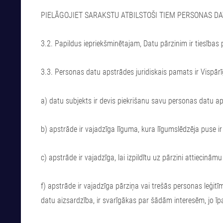
PIELĀGOJIET SARAKSTU ATBILSTOŠI TIEM PERSONAS D
3.2. Papildus iepriekšminētajam, Datu pārzinim ir tiesības 
3.3. Personas datu apstrādes juridiskais pamats ir Vispārī
a) datu subjekts ir devis piekrišanu savu personas datu a
b) apstrāde ir vajadzīga līguma, kura līgumslēdzēja puse i
c) apstrāde ir vajadzīga, lai izpildītu uz pārzini attiecinām
f) apstrāde ir vajadzīga pārziņa vai trešās personas leģi
datu aizsardzība, ir svarīgākas par šādām interesēm, jo īpaš