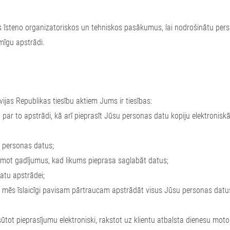
s īsteno organizatoriskos un tehniskos pasākumus, lai nodrošinātu pers
mīgu apstrādi.
ijas Republikas tiesību aktiem Jums ir tiesības:
 par to apstrādi, kā arī pieprasīt Jūsu personas datu kopiju elektroni
s personas datus;
ņemot gadījumus, kad likums pieprasa saglabāt datus;
atu apstrādei;
lai mēs īslaicīgi pavisam pārtraucam apstrādāt visus Jūsu personas datu
ūtot pieprasījumu elektroniski, rakstot uz klientu atbalsta dienesu
moto