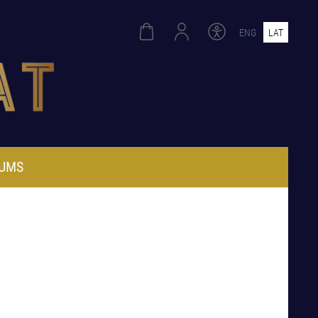
ENG
LAT
UMS